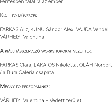
kerítésben talál rá az ember.
Kiállító művészek:
FARKAS
Aliz,
KUNU
Sándor Alex,
VAJDA
Vendel,
VÁRHELYI
Valentina
A kiállításszervező workshopokat vezették:
FARKAS
Clara,
LAKATOS
Nikoletta,
OLÁH
Norbert
/ a Bura Galéria csapata
Megnyitó performansz:
VÁRHELYI Valentina – Védett terület