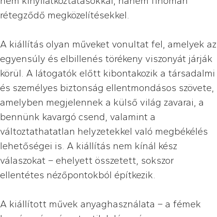
nem kinyilatkoztatásokkal, hanem finoman
rétegződő megközelítésekkel.
A kiállítás olyan műveket vonultat fel, amelyek az
egyensúly és elbillenés törékeny viszonyát járják
körül. A látogatók előtt kibontakozik a társadalmi
és személyes biztonság ellentmondásos szövete,
amelyben megjelennek a külső világ zavarai, a
bennünk kavargó csend, valamint a
változtathatatlan helyzetekkel való megbékélés
lehetőségei is. A kiállítás nem kínál kész
válaszokat – ehelyett összetett, sokszor
ellentétes nézőpontokból építkezik.
A kiállított művek anyaghasználata – a fémek