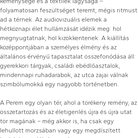
keménysége és a textilek lágysága –
folyamatosan feszültséget teremt, mégis ritmust
ad a térnek. Az audiovizuális elemek a
hétköznapi élet hullámzását idézik meg: hol
megnyugtatnak, hol kizökkentenek. A kiállítás
középpontjában a személyes élmény és az
általános érvényű tapasztalat összefonódása áll:
gyerekkori tárgyak, családi ebédlőasztalok,
mindennapi ruhadarabok, az utca zajai válnak
szimbólumokká egy nagyobb történetben.
A Perem egy olyan tér, ahol a törékeny remény, az
összetartozás és az életigenlés újra és újra utat
tör magának – még akkor is, ha csak egy
lehullott morzsában vagy egy megdíszített