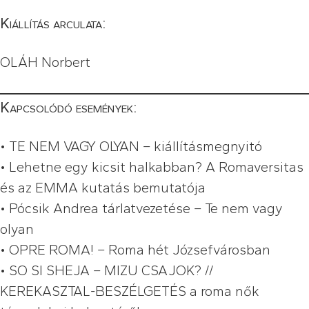
Kiállítás arculata:
OLÁH Norbert
Kapcsolódó események:
•
TE NEM VAGY OLYAN – kiállításmegnyitó
•
Lehetne egy kicsit halkabban? A Romaversitas
és az EMMA kutatás bemutatója
•
Pócsik Andrea tárlatvezetése – Te nem vagy
olyan
•
OPRE ROMA! – Roma hét Józsefvárosban
•
SO SI SHEJA – MIZU CSAJOK? //
KEREKASZTAL-BESZÉLGETÉS a roma nők