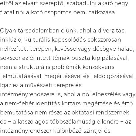
ettől az elvárt szereptől szabadulni akaró négy
fiatal női alkotó csoportos bemutatkozása.
Olyan társadalomban élünk, ahol a diverzitás,
inklúzió, kulturális kapcsolódás sokszorosan
nehezített terepen, kevéssé vagy döcögve halad,
sokszor az érintett témák puszta kipipálásával,
nem a strukturális problémák konzekvens
felmutatásával, megértésével és feldolgozásával.
Igaz ez a művészeti terepre és
intézményrendszere is, ahol a női elbeszélés vagy
a nem-fehér identitás kortárs megértése és értő
bemutatása nem része az oktatási rendszernek
és – a látszólagos többszólamúság ellenére – az
intézményrendszer különböző szintjei és